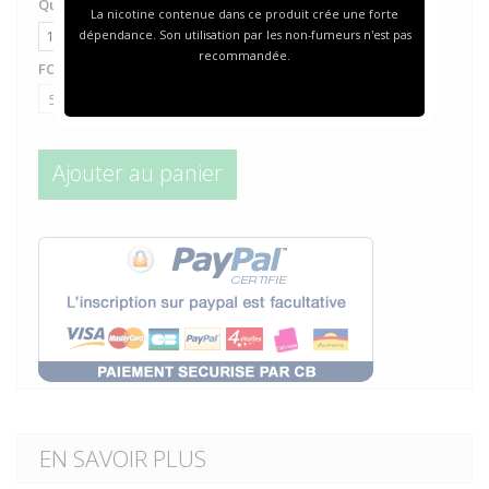
Quantité
La nicotine contenue dans ce produit crée une forte
dépendance. Son utilisation par les non-fumeurs n'est pas
recommandée.
FORMAT
Ajouter au panier
EN SAVOIR PLUS