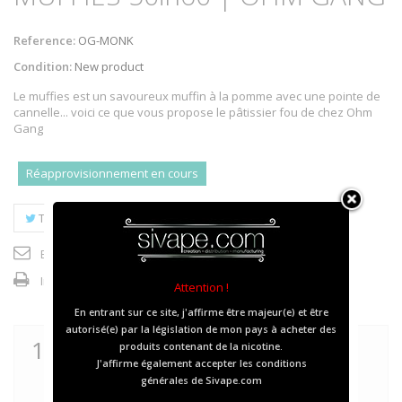
Reference:
OG-MONK
Condition:
New product
Le muffies est un savoureux muffin à la pomme avec une pointe de
cannelle... voici ce que vous propose le pâtissier fou de chez Ohm
Gang
Réapprovisionnement en cours
Tweet
Partager
Google+
Pinterest
Envoyer à un ami
Imprimer
Attention !
En entrant sur ce site, j'affirme être majeur(e) et être
autorisé(e) par la législation de mon pays à acheter des
19,90 €
TTC
produits contenant de la nicotine.
J'affirme également accepter les
conditions
générales
de Sivape.com