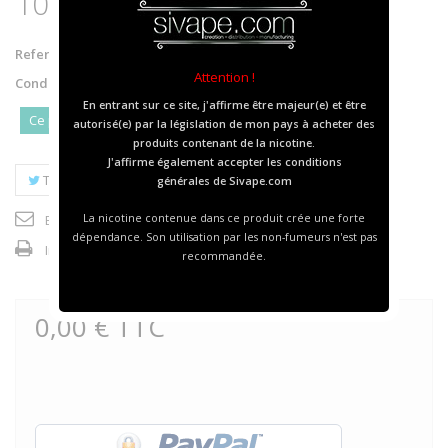
100in120 ECHANTILLONS
Reference:
AS-EG01
Attention !
Condition:
New product
En entrant sur ce site, j'affirme être majeur(e) et être
Ce produit n'est plus en stock
autorisé(e) par la législation de mon pays à acheter des
produits contenant de la nicotine.
J'affirme également accepter les
conditions
Tweet
Partager
Google+
Pinterest
générales
de Sivape.com
La nicotine contenue dans ce produit crée une forte
Envoyer à un ami
dépendance. Son utilisation par les non-fumeurs n'est pas
Imprimer
recommandée.
0,00 €
TTC